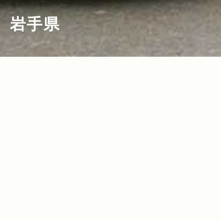
岩手県
2014.10.31
Read more>
紅葉で彩られた東北をJeep®が駆け抜け
る！岩手県宮古市で開催された植樹イベ
ント＜Present Tree in 宮古＞をサポー
ト！