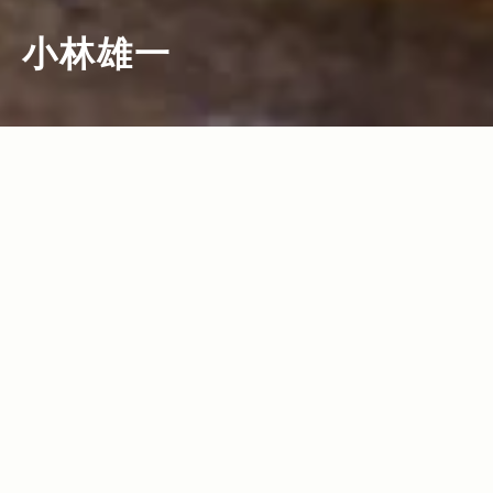
小林雄一
2011.11.11
Read more>
南国ムード漂う沖縄タウンで 天然時鮭の
おいしさに開眼！