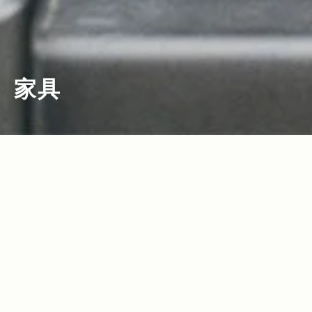
家具
2020.04.09
2017.06.16
Read more>
Read more>
【インテリア特集15選】テーブル、チェ
ヴィンテージと調和する、新たな「白」
ア、ハンモック、ランタン、コンテナな
の提案。期間限定ショップ「WHITE jour
ど、アウトドアでもインドアでも大活躍
nal standard Furniture」オープン！
2017.05.12
Read more>
するオシャレなインテリアを特集！
〈journal standard Furniture〉が選
ぶ、長く愛され続けるスタンダードアイ
テム