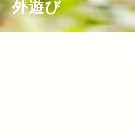
外遊び
2016.11.02
Read more>
キックボードからJeep®ラジコンまで！親子で
楽しめるキッズ向け外遊びアイテム11選！