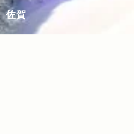
佐賀
2015.01.16
2013.05.17
Read more>
Read more>
元五輪アルペン・スキーヤー、オスス
佐賀の話題スポット「武雄市図書館」へ
メ！プロならではの視点と興味でピック
行ってきました♪居心地の良さと知への欲
アップした全国スキー場5選
求！