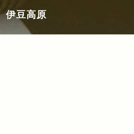
伊豆高原
2013.08.07
2013.07.22
Read more>
Read more>
【後編】Jeep® COMPASSで行く真夏の
【前編】Jeep® COMPASSで行く真夏の
伊豆高原！ドライブから、ビーチ、温泉
伊豆高原！海と緑を一日で楽しめる贅沢
までオススメ・スポットをご紹介♪
な旅。