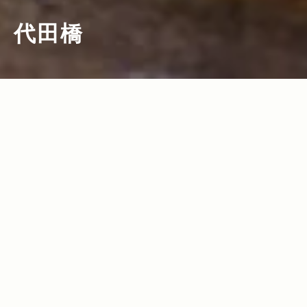
代田橋
2011.11.11
Read more>
南国ムード漂う沖縄タウンで 天然時鮭の
おいしさに開眼！