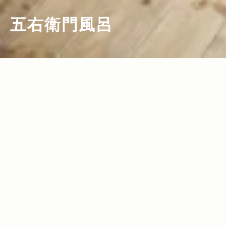
五右衛門風呂
2012.02.17
Read more>
プラチナカードより特別!? 三崎の会員
制”サヴォリ”クラブ