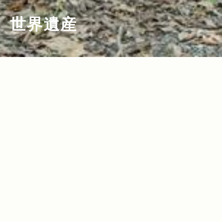
世界遺産
2021.09.30
Read more>
Real Tabi with Jeep 〜Jeepと行く、
日本の“こころ”を探る旅〜
〈奄美大島〉