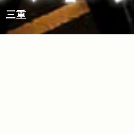
三重
2013.12.13
2013.05.31
Read more>
Read more>
Jeep®で行く！おすすめドライブスポッ
Jeep®がオススメする、全国のキャンプ
ト。クリスマス編 イルミネーションか
場特集
ら夜景まで