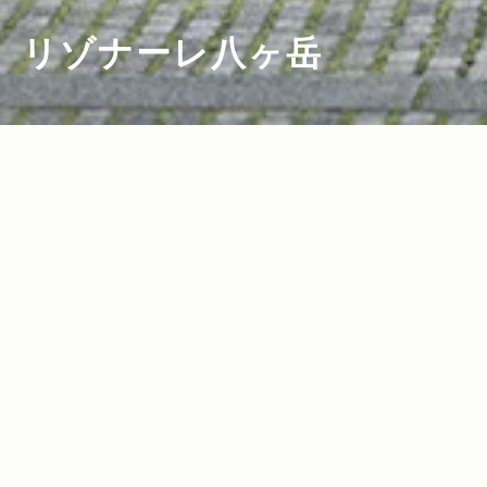
リゾナーレ八ヶ岳
2020.07.31
Read more>
よりグランドな余裕を！八ヶ岳 グランド
チェロキーメディアツアー リポート