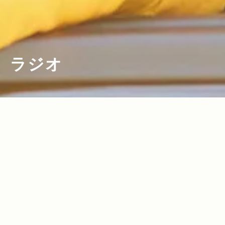
ラジオ
2018.01.26
2017.08.25
Read more>
Read more>
ラジオ番組『Jeep® CREATIVE GARA
「見たことがないものを、つくりた
GE』1月のゲストは〈N.ハリウッド〉デ
い」。スタイリスト・望月さんが語る、
ザイナーの尾花大輔さん。日曜夜22時よ
自身の原点とJeep®の魅力。【ON AIR
2017.07.27
2017.05.26
Read more>
Read more>
りON AIR!
NOTES】
歌手・一十三十一さんのルーツは「夏と
「ペトロールズ」長岡亮介さんがJeep®
シティ・ポップ」【ON AIR NOTES】
のラジオ番組に出演！新曲「KA MO N
E」を初オンエア！【ON AIR NOTES】