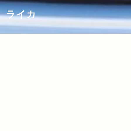
ライカ
2018.03.09
Read more>
DJ / プロデューサー・田中知之（FPM）
さんが古着屋巡りのドライブで車に積ん
でいる愛用品10選【MY STANDARD】