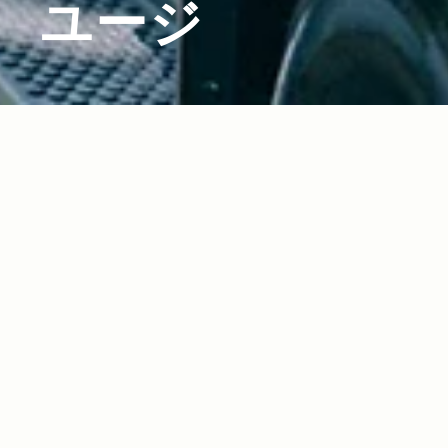
ユージ
2023.05.31
Read more>
クルマ好き代表ユージさんのラングラー再発見
「無駄を楽しめる遊びの達人気分にさせてくれ
る！」