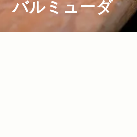
バルミューダ
2025.08.21
Read more>
【2025年・ランタン特集】LED・電気からガ
ス・オイル・キャンドルまで！キャンプ泊に欠
かせないランタン