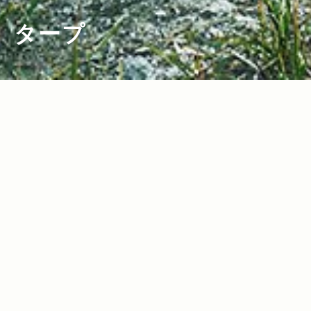
タープ
2022.06.16
2015.10.23
Read more>
Read more>
【2022年・タープ特集】夏のキャンプを
バックカントリーからベースキャンプま
快適に過ごせる最新タープ16選
で。秋冬に活躍するテント＆タープ特
集！