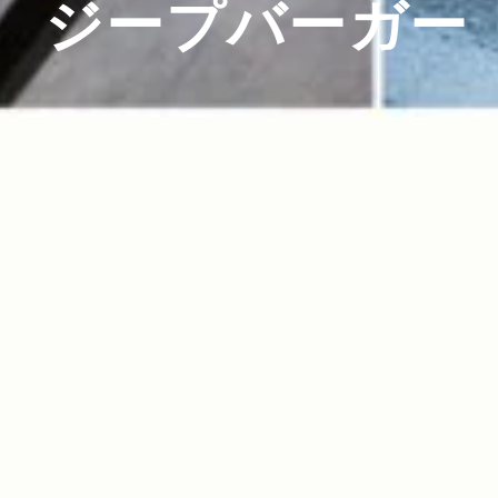
ジープバーガー
2017.09.29
Read more>
J・E・E・P BURGER 第2弾！アメリカンBBQ
をテーマにしたオリジナルバーガーが登場。