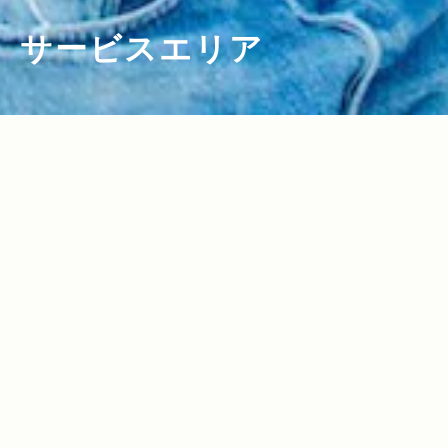
サービスエリア
2017.02.24
2013.04.12
Read more>
Read more>
東名高速おすすめSAを巡るグルメツア
思わず立ち寄りたいサービス・パーキン
ー！2人組ラップユニット・chelmicoと
グエリア紹介！シリーズ第1弾は神奈川＆
富士山を望む絶景ドライブ＆ご当地グル
千葉よりお届け。
メ満喫レポート