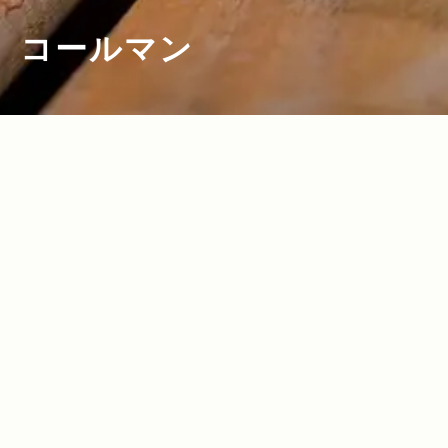
コールマン
2025.08.21
2022.06.16
Read more>
Read more>
【2025年・ランタン特集】LED・電気か
【2022年・タープ特集】夏のキャンプを
らガス・オイル・キャンドルまで！キャ
快適に過ごせる最新タープ16選
ンプ泊に欠かせないランタン