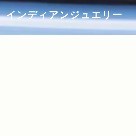
インディアンジュエリー
2018.03.09
Read more>
DJ / プロデューサー・田中知之（FPM）
さんが古着屋巡りのドライブで車に積ん
でいる愛用品10選【MY STANDARD】