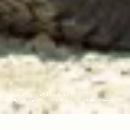
Activity
2013.10.25
RealStyle by Jeep®（リアル・スタイル by ジープ）
>
Outdoor
>
Activity
>
【第
一弾】冬でもSUP！Jeep®オーナーの藤村育三さんが企画する本物のアドベンチャー
トリップ