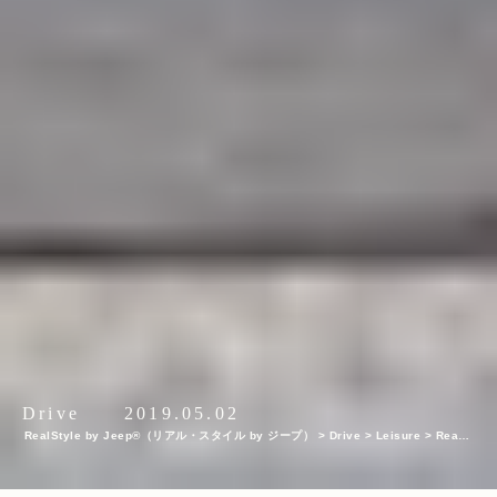
Drive
2019.05.02
RealStyle by Jeep®（リアル・スタイル by ジープ）
>
Drive
>
Leisure
>
Real T
abi with Jeep® 〜Jeep® と行く、日本の“こころ”を探る旅〜〈福井県・勝山市 勝
山左義長まつり〉