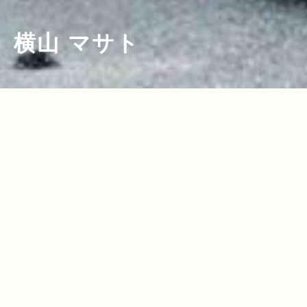
横山 マサト
2017.07.26
2017.07.20
Read more>
Read more>
長野県白馬村、Grand Cherokeeオーナ
『Jeep® Grand Cherokee』で鳴子温
ーへインタビュー。避暑地としてもアク
泉郷へ。植樹活動＜Present Tree in み
ティブに過ごすにも良し！カフェ観光ス
やぎ大崎＞レポート！
2017.02.24
2016.11.30
Read more>
Read more>
ポットもご紹介
東名高速おすすめSAを巡るグルメツア
Jeep®オーナーによる“本気で楽しむ瞬
ー！2人組ラップユニット・chelmicoと
間”フォトコンテスト結果発表！クルマプ
富士山を望む絶景ドライブ＆ご当地グル
レゼントキャンペーン当選者へ『Wrangl
2016.11.16
2016.11.11
Read more>
Read more>
メ満喫レポート
er Unlimited』授与式＆インタビュー
日本初グランピングリゾート「星のや富
「星のや富士」で超贅沢グランピング体
士」で過ごす非日常の世界。富士山麓の
験。河口湖を望む絶景＆大自然で楽し