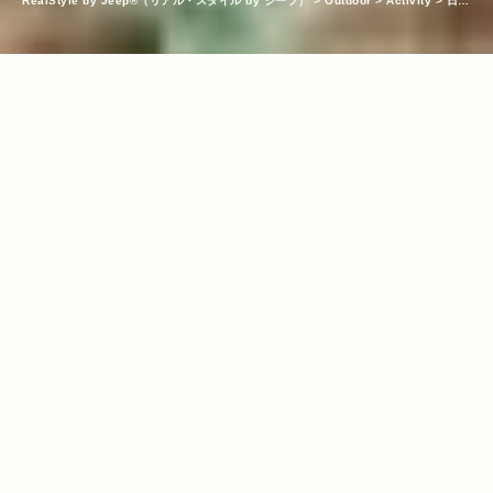
RealStyle by Jeep®（リアル・スタイル by ジープ）
>
Outdoor
>
Activity
>
日本
初グランピングリゾート「星のや富士」で過ごす非日常の世界。富士山麓の大自然が
囲う施設の全容をレポート！
INDEX
KEYWORDS
Wrangler Unlimited
アウトドア
キャンプ
グランピング
山
/
/
/
/
梨県
星のや
高級ホテル
/
/