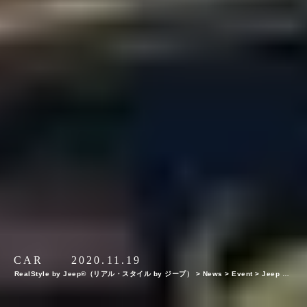
CAR
2020.11.19
RealStyle by Jeep®（リアル・スタイル by ジープ）
>
News
>
Event
>
Jeep HA
NABI 2020【関東・関西・東海】レポート！オーナーとの絆を乗せて夜空に打ち上が
った7スロット花火