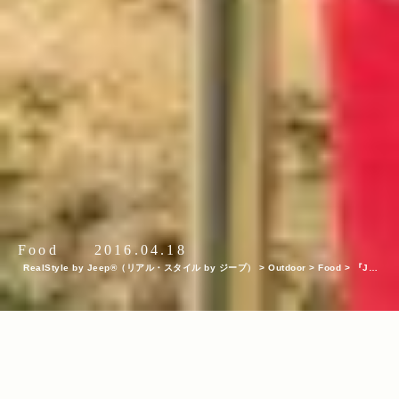
Food
2016.04.18
RealStyle by Jeep®（リアル・スタイル by ジープ）
>
Outdoor
>
Food
>
『Jee
p® Grand Cherokee』×American BBQ