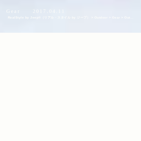
Gear
2017.04.11
RealStyle by Jeep®（リアル・スタイル by ジープ）
>
Outdoor
>
Gear
>
Outdo
or Gear
>
Renegadeで氷上ワカサギ釣りへ！ラジオMCの井手大介さんおすすめの釣
り道具9選
INDEX
釣りマイスター井手大介さん愛用の釣り道具
ワカサギ釣り専用電動リール『わかさぎの蔵』
魚群探知機『ホンデックス（HONDEX）』
防水バッグ『ストリームトレイル（Stream Trail）』