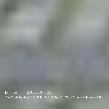
Drive
2020.07.31
RealStyle by Jeep®（リアル・スタイル by ジープ）
>
Drive
>
Leisure
>
よりグ
ランドな余裕を！八ヶ岳 グランドチェロキーメディアツアー リポート