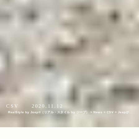
CSV
2020.11.12
RealStyle by Jeep®（リアル・スタイル by ジープ）
>
News
>
CSV
>
Jeepがサ
ポートする『フジロックの森プロジェクト』。次の10年に向けて生まれ変わる苗場の
風物詩