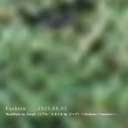
Fashion
2025.06.05
RealStyle by Jeep®（リアル・スタイル by ジープ）
>
Outdoor
>
Fashion
>
【G
REENROOM FESTIVAL’25（前編）】20周年を迎えたMUSICとARTのカルチャーフ
ェスでファッションスナップ！