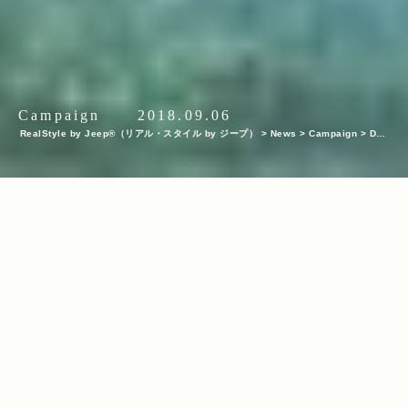
Campaign
2018.09.06
RealStyle by Jeep®（リアル・スタイル by ジープ）
>
News
>
Campaign
>
Do t
he Real Thing! “本気の夏”プレゼント キャンペーン当選者、小林さんファミリーに
インタビュー！ 水上バイクの乗り心地、そしてJeep® の魅力とは？
INDEX
水上バイクの魅力は「みんなで遊べる」こと。当選した「SEA-D
OO SPARK」の乗り心地は？