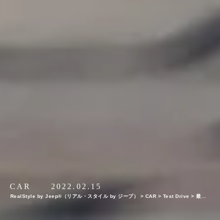
CAR
2022.02.15
RealStyle by Jeep®（リアル・スタイル by ジープ）
>
CAR
>
Test Drive
>
最大7
人乗車が可能な新型グランドチェロキーLに最速試乗。オンラインカンファレンスで発
表された重要トピックスを独自検証！