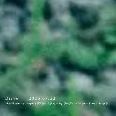
Drive
2025.07.22
RealStyle by Jeep®（リアル・スタイル by ジープ）
>
Drive
>
Spot
>
Jeepで行
く！“トレーラー型キャビン”で美しい自然とひとつになる非日常体験『THE NATURE
八ヶ岳』