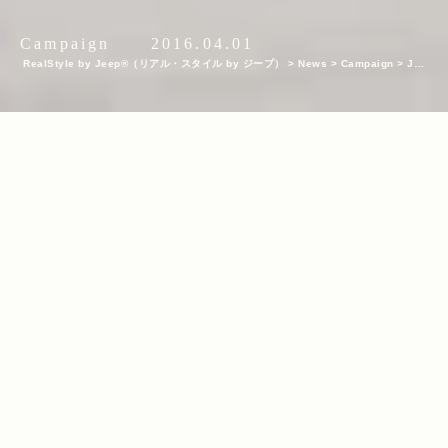
Campaign
2016.04.01
RealStyle by Jeep®（リアル・スタイル by ジープ）
>
News
>
Campaign
>
Jee
p®が六本木ヒルズをジャック！人気メンズファッションブランドとコラボレーション
した＜Jeep® Real Story Campaign＞の模様をレポート！
INDEX
Jeep®の歩んだ75年を振り返りながら、最先端のコラボ・コーデ
を堪能
Cube内の映像はこちらをチェック！ 『Experience Jeep® Real
Story』