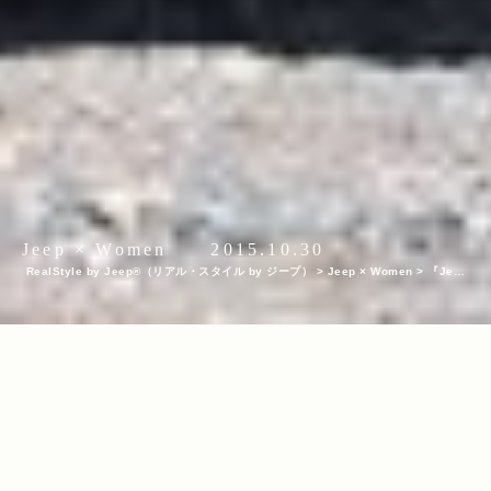
Jeep × Women
2015.10.30
RealStyle by Jeep®（リアル・スタイル by ジープ）
>
Jeep × Women
>
『Jeep
® Renegade』に乗って、ボルダリング！
INDEX