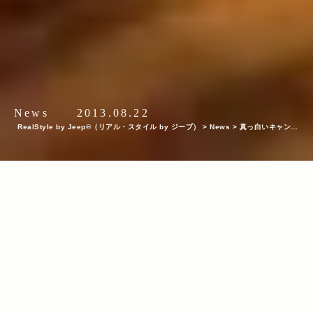
News
2013.08.22
RealStyle by Jeep®（リアル・スタイル by ジープ）
>
News
>
真っ白いキャンバ
スの中で躍動するWrangler Rubicon。＜The Real Music Week vol.2＞を完全レ
ポート!
INDEX
DRAGON76とTADAOMI SHIBUYAのコメント