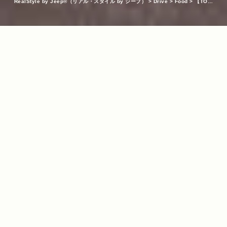
RealStyle by Jeep®（リアル・スタイル by ジープ）
>
Drive
>
Food
>
【TOGO
企画第1弾】Jeep®から海が見渡せる新スポット！湘南・七里ガ浜にあるドライブイ
ンカフェ『Pacific DRIVE-IN』とは！？
INDEX
テイクアウトをしてJeep®で海岸線をドライブ！
KEYWORDS
Cherokee
カフェ
グルメ
ドライブ
ドライブスポット
七里
/
/
/
/
/