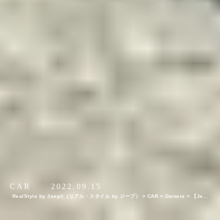
CAR
2022.09.15
RealStyle by Jeep®（リアル・スタイル by ジープ）
>
CAR
>
Owners
>
【Jeep
オーナーインタビュー】目指すのは“ギターヒーロー”。ギタリスト・AssHが憧れ続け
たJeepラングラーを手にした今と、ギターの存在を語る