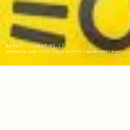
Sports
2017.01.17
RealStyle by Jeep®（リアル・スタイル by ジープ）
>
Sports
>
Surf
>
Jeep®を
巡るアツい戦い！2016年ワールド・サーフ・リーグ（WSL）第10戦「メオ・リップ
カール・プロ・ポルトガル」レポート！ Part 8
INDEX