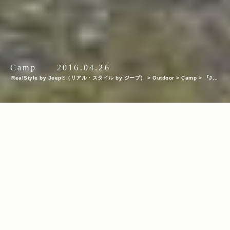
Camp
2016.04.26
RealStyle by Jeep®（リアル・スタイル by ジープ）
>
Outdoor
>
Camp
>
『Jee
p® Grand Cherokee』とはじめる、春から親子キャンプ!
INDEX
いつか自分が釣った魚を妻や子どもに料理してほしいな
教えてくれた人