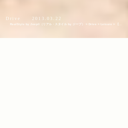
Drive
2013.03.22
RealStyle by Jeep®（リアル・スタイル by ジープ）
>
Drive
>
Leisure
>
【後
編】冬の白馬はJeep®で行くと楽しさ倍増。オススメスポットをマップ付でご紹介♪
INDEX
自然だけでなくお腹も満喫！オススメの白馬グルメスポット