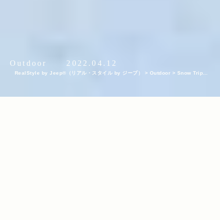
Outdoor
2022.04.12
RealStyle by Jeep®（リアル・スタイル by ジープ）
>
Outdoor
>
Snow Trip to
Hakuba with Jeep Grand Cherokee L
INDEX
こんなにバリエーションがあって遊べるところは、海外でも少な
いと思っているんです
●プロフィール