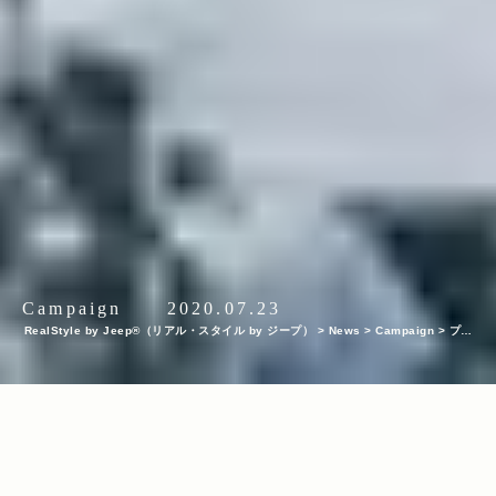
Campaign
2020.07.23
RealStyle by Jeep®（リアル・スタイル by ジープ）
>
News
>
Campaign
>
プロ
フォトグラファーが選んだ「自然と調和するJeepとその魅力」〜Instagram キャン
ペーン「Jeep Feel Nature」優秀作品決定！〜