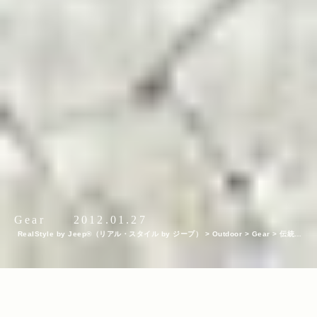
Gear
2012.01.27
RealStyle by Jeep®（リアル・スタイル by ジープ）
>
Outdoor
>
Gear
>
伝統の
技と新しい感性が響き合い 今の気分を伝える鋏のカタチ