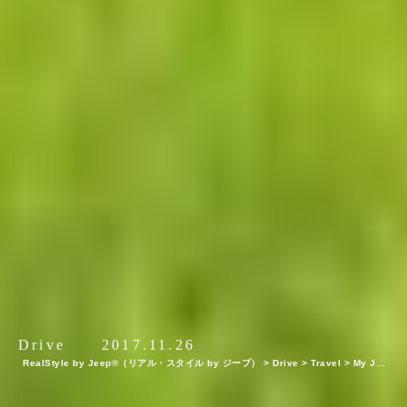
Drive
2017.11.26
RealStyle by Jeep®（リアル・スタイル by ジープ）
>
Drive
>
Travel
>
My Jee
p®,My Life. ボクとJeep®の暮らしかた。シェフ・相場正一郎