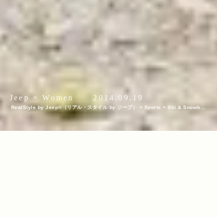
Jeep × Women
2014.09.19
RealStyle by Jeep®（リアル・スタイル by ジープ）
>
Sports
>
Ski & Snowboa
rd
>
＜ソチ五輪＞メダリスト、小野塚彩那選手（フリースタイルスキー ハーフパイ
プ）が目指す、理想のアスリート像。
INDEX