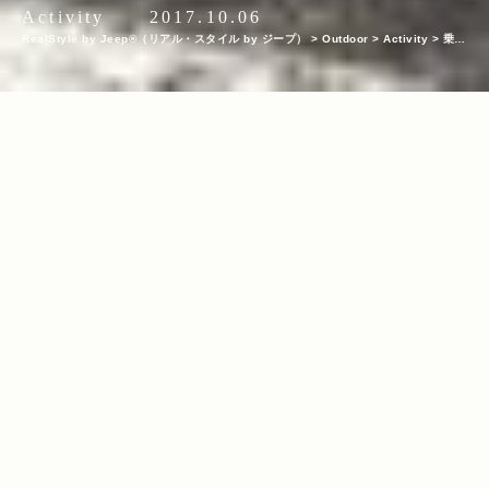
Activity
2017.10.06
RealStyle by Jeep®（リアル・スタイル by ジープ）
>
Outdoor
>
Activity
>
乗鞍
岳新登山道 整備プロジェクトの現場
INDEX
雨にも負けず！ ブヨにも負けず！ 最後は、みんな笑顔に！
KEYWORDS