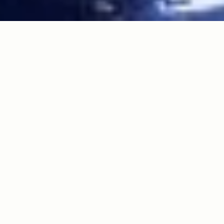
p® Cherokeeが東京ミッドタウンにやってきた！＜New Jeep® Cherokee Carava
n＞レポート！
INDEX
KEYWORDS
Cherokee
イベント
/