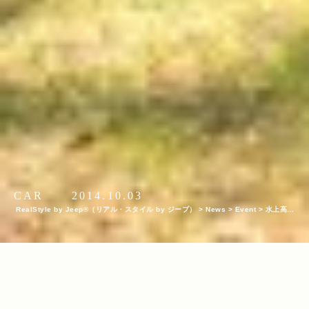
CAR
2014.10.03
RealStyle by Jeep®（リアル・スタイル by ジープ）
>
News
>
Event
>
水上高原
で開催された＜New Acoustic Camp 2014＞にJeep®が参戦！急斜面での走破性を
味わえるオフロード体験とは！？