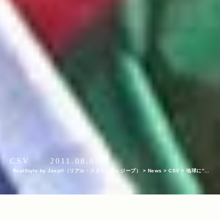
CSV
2011.08.03
RealStyle by Jeep®（リアル・スタイル by ジープ）
>
News
>
CSV
>
地球に”試
される”場所。